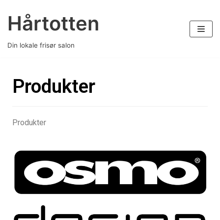
Spring
Hårtotten
til
indhold
Din lokale frisør salon
Produkter
Produkter